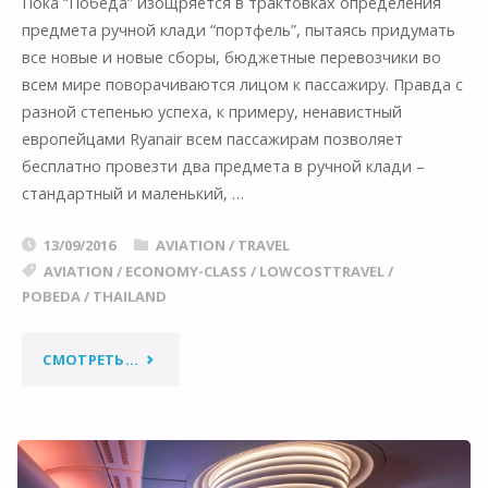
Пока “Победа” изощряется в трактовках определения
предмета ручной клади “портфель”, пытаясь придумать
все новые и новые сборы, бюджетные перевозчики во
всем мире поворачиваются лицом к пассажиру. Правда с
разной степенью успеха, к примеру, ненавистный
европейцами Ryanair всем пассажирам позволяет
бесплатно провезти два предмета в ручной клади –
стандартный и маленький, …
13/09/2016
AVIATION
/
TRAVEL
AVIATION
/
ECONOMY-CLASS
/
LOWCOSTTRAVEL
/
POBEDA
/
THAILAND
"“ПОБЕДЕ”
СМОТРЕТЬ...
И
НЕ