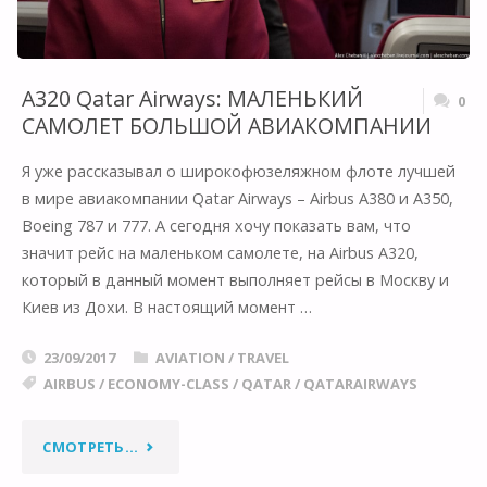
СРЕДНЕМАГИСТРАЛЬНОМ
САМОЛЕТЕ"
A320 Qatar Airways: МАЛЕНЬКИЙ
0
САМОЛЕТ БОЛЬШОЙ АВИАКОМПАНИИ
Я уже рассказывал о широкофюзеляжном флоте лучшей
в мире авиакомпании Qatar Airways – Airbus A380 и A350,
Boeing 787 и 777. А сегодня хочу показать вам, что
значит рейс на маленьком самолете, на Airbus A320,
который в данный момент выполняет рейсы в Москву и
Киев из Дохи. В настоящий момент …
23/09/2017
AVIATION
/
TRAVEL
AIRBUS
/
ECONOMY-CLASS
/
QATAR
/
QATARAIRWAYS
"A320
СМОТРЕТЬ...