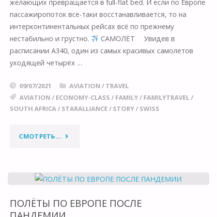
желающих превращается в full-flat bed. И если по Европе
пассажиропоток все-таки восстанавливается, то на
интерконтинентальных рейсах всё по прежнему
нестабильно и грустно.
САМОЛËТ ⠀ Увидев в
расписании А340, один из самых красивых самолетов
уходящей четырёх …
09/07/2021
AVIATION
/
TRAVEL
AVIATION
/
ECONOMY-CLASS
/
FAMILY
/
FAMILYTRAVEL
/
SOUTH AFRICA
/
STARALLIANCE
/
STORY
/
SWISS
"ЛЕТИМ
СМОТРЕТЬ...
В
ЙОХАННЕСБУРГ
НА
ПОЛËТЫ ПО ЕВРОПЕ ПОСЛЕ
ПАНДЕМИИ