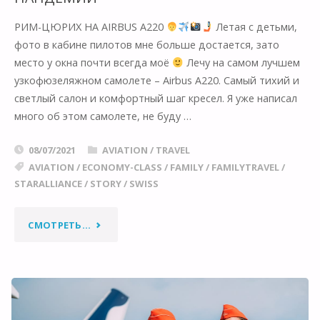
AIRBUS
РИМ-ЦЮРИХ НА AIRBUS A220
Летая с детьми,
A340!"
фото в кабине пилотов мне больше достается, зато
место у окна почти всегда моё
Лечу на самом лучшем
узкофюзеляжном самолете – Airbus A220. Самый тихий и
светлый салон и комфортный шаг кресел. Я уже написал
много об этом самолете, не буду …
08/07/2021
AVIATION
/
TRAVEL
AVIATION
/
ECONOMY-CLASS
/
FAMILY
/
FAMILYTRAVEL
/
STARALLIANCE
/
STORY
/
SWISS
"ПОЛËТЫ
СМОТРЕТЬ...
ПО
ЕВРОПЕ
ПОСЛЕ