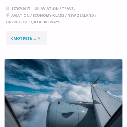
17/07/2017
AVIATION
/
TRAVEL
AVIATION
/
ECONOMY-CLASS
/
NEW ZEALAND
/
ONEWORLD
/
QATARAIRWAYS
"САМЫЙ
СМОТРЕТЬ...
ПРОДОЛЖИТЕЛЬНЫЙ
В
МИРЕ
АВИАРЕЙС:ЛИЧНЫЙ
ОПЫТ"