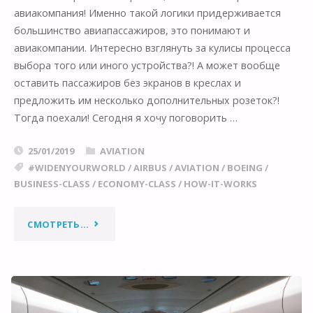
авиакомпания! Именно такой логики придерживается
большинство авиапассажиров, это понимают и
авиакомпании. Интересно взглянуть за кулисы процесса
выбора того или иного устройства?! А может вообще
оставить пассажиров без экранов в креслах и
предложить им несколько дополнительных розеток?!
Тогда поехали! Сегодня я хочу поговорить …
25/01/2019
AVIATION
#WIDENYOURWORLD
/
AIRBUS
/
AVIATION
/
BOEING
/
BUSINESS-CLASS
/
ECONOMY-CLASS
/
HOW-IT-WORKS
"“АВИАЦИОННЫЙ
СМОТРЕТЬ...
СУПЕРМАРКЕТ”:
ВЫБИРАЕМ
СИСТЕМУ