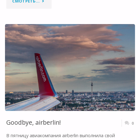
"САЛОН
СМОТРЕТЬ...
САМОЛЕТА
МЕЧТЫ:
ЗОЛОТОЙ
СЕРЕДИНЫ
НЕ
БЫВАЕТ"
Goodbye, airberlin!
0
В пятницу авиакомпания airberlin выполнила свой