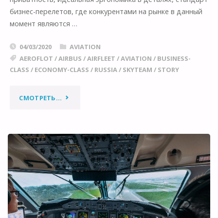
бизнес-перелетов, где конкурентами на рынке в данный
момент являются …
04/03/2020
AVIATION
AEROFLOT
/
AIRBUS
/
AIRFLEET
/
AVIATION
/
BUSINESS-
CLASS
/
ECONOMY-CLASS
/
RUSSIA
/
SKYTEAM
/
STORY
"ПЕРВЫЙ
СМОТРЕТЬ...
A350:
АЭРОФЛОТ
РАСКРЫЛ
ВСЕ
ДЕТАЛИ"