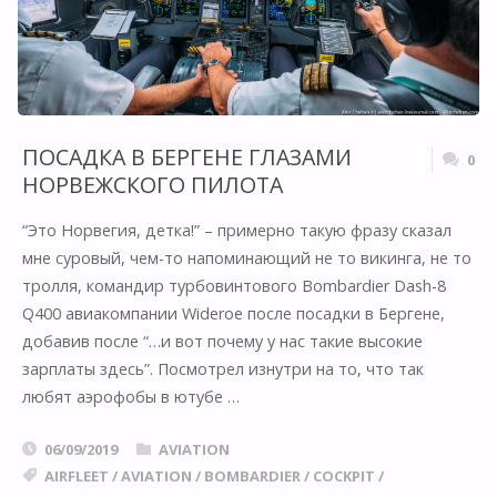
ПОСАДКА В БЕРГЕНЕ ГЛАЗАМИ
0
НОРВЕЖСКОГО ПИЛОТА
“Это Норвегия, детка!” – примерно такую фразу сказал
мне суровый, чем-то напоминающий не то викинга, не то
тролля, командир турбовинтового Bombardier Dash-8
Q400 авиакомпании Wideroe после посадки в Бергене,
добавив после “…и вот почему у нас такие высокие
зарплаты здесь”. Посмотрел изнутри на то, что так
любят аэрофобы в ютубе …
06/09/2019
AVIATION
AIRFLEET
/
AVIATION
/
BOMBARDIER
/
COCKPIT
/