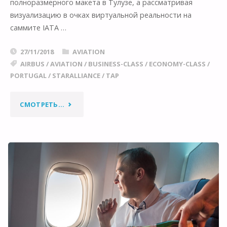
полноразмерного макета в Тулузе, а рассматривая
визуализацию в очках виртуальной реальности на
саммите IATA …
27/11/2018
AVIATION
AIRBUS
/
AVIATION
/
BUSINESS-CLASS
/
ECONOMY-CLASS
/
PORTUGAL
/
STARALLIANCE
/
TAP
"AIRBUS
СМОТРЕТЬ...
A330NEO:
ПРЕМЬЕРА
НОВОГО
ИНТЕРЬЕРА
“AIRSPACE