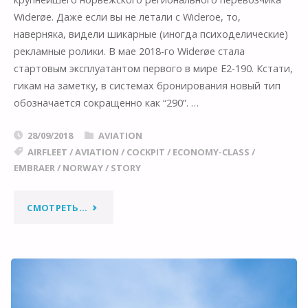
Widerøe. Даже если вы не летали с Wideroe, то,
наверняка, видели шикарные (иногда психоделические)
рекламные ролики. В мае 2018-го Widerøe стала
стартовым эксплуатантом первого в мире E2-190. Кстати,
гикам на заметку, в системах бронирования новый тип
обозначается сокращенно как “290”. …
28/09/2018
AVIATION
AIRFLEET
/
AVIATION
/
COCKPIT
/
ECONOMY-CLASS
/
EMBRAER
/
NORWAY
/
STORY
"НОВЫЙ
СМОТРЕТЬ...
САМОЛЕТ:
EMBRAER
E190-