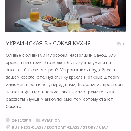
BY
AIRBUS”
[ФОТО]"
УКРАИНСКАЯ ВЫСОКАЯ КУХНЯ
0
Оливье с оливками и лососем, настоящий банош или
ароматный стейк! Что может быть лучше ужина на
высоте 10 тысяч метров?! Устроившись поудобнее в
вашем кресле, откинув спинку кресла и открыв шторку
иллюминатора и вот, перед вами, бескрайние просторы
планеты, фантастические закаты или стремительные
рассветы. Лучшим аккомпанементом к этому станет
бокал …
24/10/2018
AVIATION
BUSINESS-CLASS
/
ECONOMY-CLASS
/
STORY
/
UIA
/