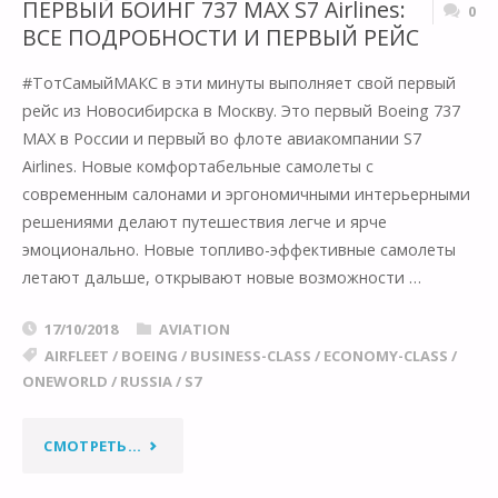
ПЕРВЫЙ БОИНГ 737 MAX S7 Airlines:
0
ВСЕ ПОДРОБНОСТИ И ПЕРВЫЙ РЕЙС
#ТотСамыйМАКС в эти минуты выполняет свой первый
рейс из Новосибирска в Москву. Это первый Boeing 737
MAX в России и первый во флоте авиакомпании S7
Airlines. Новые комфортабельные самолеты с
современным салонами и эргономичными интерьерными
решениями делают путешествия легче и ярче
эмоционально. Новые топливо-эффективные самолеты
летают дальше, открывают новые возможности …
17/10/2018
AVIATION
AIRFLEET
/
BOEING
/
BUSINESS-CLASS
/
ECONOMY-CLASS
/
ONEWORLD
/
RUSSIA
/
S7
"ПЕРВЫЙ
СМОТРЕТЬ...
БОИНГ