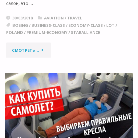
салон, это …
30/03/2018
AVIATION
/
TRAVEL
BOEING
/
BUSINESS-CLASS
/
ECONOMY-CLASS
/
LOT
/
POLAND
/
PREMIUM-ECONOMY
/
STARALLIANCE
"ПОЛЬСКАЯ
СМОТРЕТЬ...
МЕЧТА
BOEING
787-
9
LOT:
ВСЕ