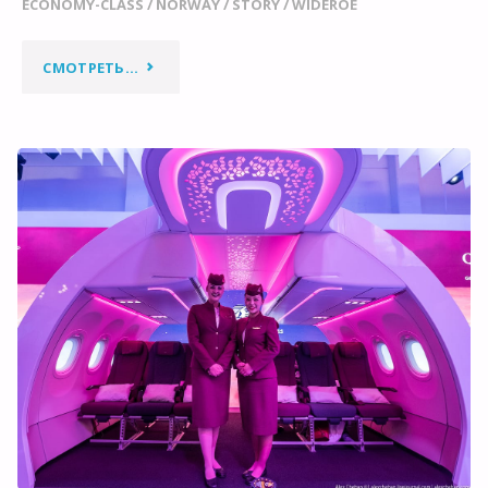
ECONOMY-CLASS
/
NORWAY
/
STORY
/
WIDEROE
"ПОСАДКА
СМОТРЕТЬ...
В
БЕРГЕНЕ
ГЛАЗАМИ
НОРВЕЖСКОГО
ПИЛОТА"