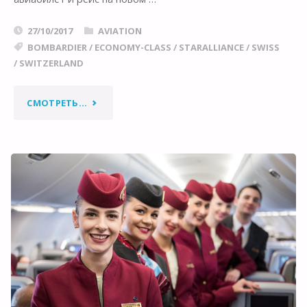
27/10/2017
AVIATION
BOMBARDIER
/
ECONOMY-CLASS
/
STARALLIANCE
/
SWISS
/
SWITZERLAND
"BOMBARDIER
СМОТРЕТЬ...
C-
SERIES
SWISS:
МОЙ
РЕЙС
НА
ЛУЧШЕМ