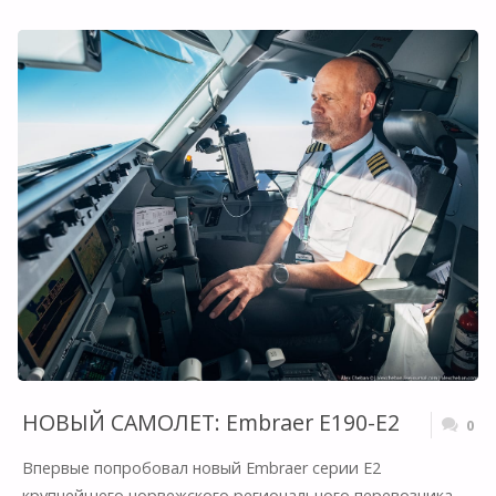
737
MAX
S7
AIRLINES:
ВСЕ
ПОДРОБНОСТИ
И
ПЕРВЫЙ
РЕЙС"
НОВЫЙ САМОЛЕТ: Embraer E190-E2
0
Впервые попробовал новый Embraer серии E2
крупнейшего норвежского регионального перевозчика