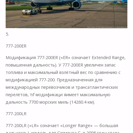
5.
777-200ER
Модификация 777-200ER («ER» означает Extended Range,
повышенная дальность). У 777-200ER увеличен запас
топлива и максимальный взлётный вес по сравнению с
модификацией 777-200. Предназначенная для
международных перевозчиков и трансатлантических
перелётов, ‘nf модификаци яимеет максимальную
дальность 7700 морских миль (14260.4 км).
777-200LR
777-200LR («LR» означает «Longer Range» — большая
дальность), модель для Сегмента C, в 2006 году стала