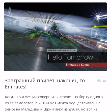
БЮДЖЕТНАЯ
АВИАКОМПАНИЯ
FLYVISTA:
КИЕВ,
АЛМАТЫ,
МОСКВА."
Завтрашний привет: наконец-то
48
Emirates!
Когда-то я мечтал совершить перелет на борту одного
из ее самолетов, в 2010м моя мечта осуществилась на
рейсе на Мальдивы и Шри-Ланку из Дубая, но вот на