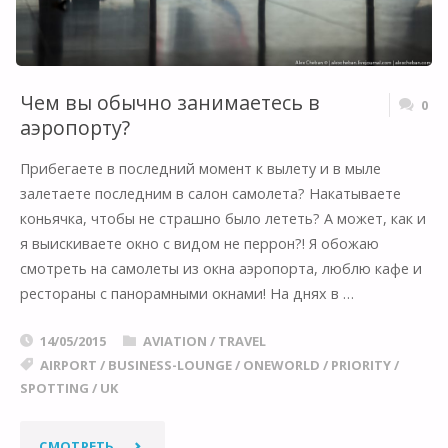
600
IN
SLOW-
Чем вы обычно занимаетесь в
0
аэропорту?
MOTION"
Прибегаете в последний момент к вылету и в мыле
залетаете последним в салон самолета? Накатываете
коньячка, чтобы не страшно было лететь? А может, как и
я выискиваете окно с видом не перрон?! Я обожаю
смотреть на самолеты из окна аэропорта, люблю кафе и
рестораны с панорамными окнами! На днях в …
14/05/2015
AVIATION
/
TRAVEL
AIRPORT
/
BUSINESS-LOUNGE
/
ONEWORLD
/
PRIORITY
/
SPOTTING
/
UK
"ЧЕМ
СМОТРЕТЬ...