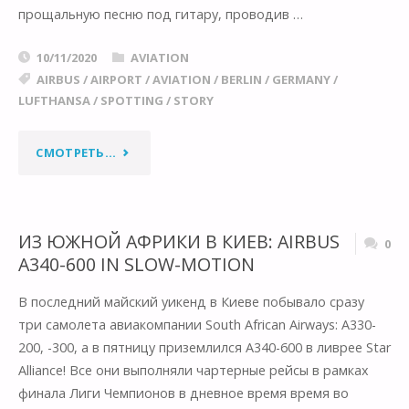
прощальную песню под гитару, проводив …
10/11/2020
AVIATION
AIRBUS
/
AIRPORT
/
AVIATION
/
BERLIN
/
GERMANY
/
LUFTHANSA
/
SPOTTING
/
STORY
"ПОСЛЕДНИЙ
СМОТРЕТЬ...
ДЕНЬ
АЭРОПОРТА
ИЗ ЮЖНОЙ АФРИКИ В КИЕВ: AIRBUS
0
A340-600 IN SLOW-MOTION
ТЕГЕЛЬ
В последний майский уикенд в Киеве побывало сразу
В
три самолета авиакомпании South African Airways: A330-
БЕРЛИНЕ"
200, -300, а в пятницу приземлился A340-600 в ливрее Star
Alliance! Все они выполняли чартерные рейсы в рамках
финала Лиги Чемпионов в дневное время время во