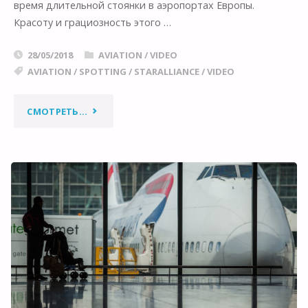
время длительной стоянки в аэропортах Европы.
Красоту и грациозность этого …
28/05/2018
AVIATION
/
VIDEO
AVIATION
/
SPOTTING
/
STARALLIANCE
/
VIDEO
"ИЗ
СМОТРЕТЬ...
ЮЖНОЙ
АФРИКИ
В
КИЕВ:
AIRBUS
A340-