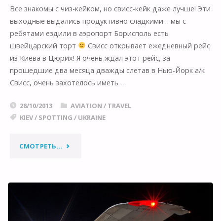
Все знакомы с чиз-кейком, но свисс-кейк даже лучше! Эти
выходные выдались продуктивно сладкими… мы с
ребятами ездили в аэропорт Борисполь есть
швейцарский торт
Свисс открывает ежедневный рейс
из Киева в Цюрих! Я очень ждал этот рейс, за
прошедшие два месяца дважды слетав в Нью-Йорк а/к
Свисс, очень захотелось иметь …
28/10/2013
AVIATION
/
TRAVEL
KIEV
/
SPOTTING
/
UKRAINE
"БОЛЬШЕ
СМОТРЕТЬ...
СЛАДКОГО
ЛЕТИТ
К