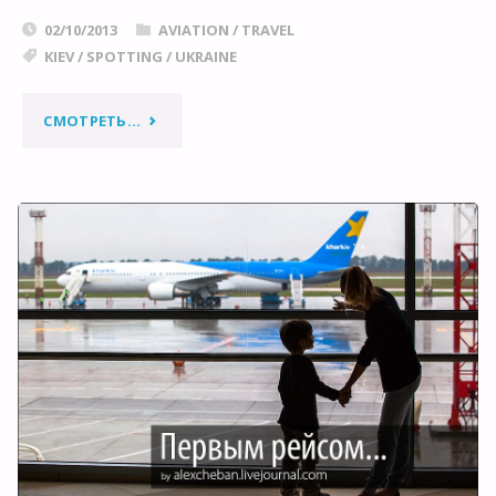
02/10/2013
AVIATION
/
TRAVEL
KIEV
/
SPOTTING
/
UKRAINE
"ВЕЧЕРНИМ
СМОТРЕТЬ...
РЕЙСОМ…"