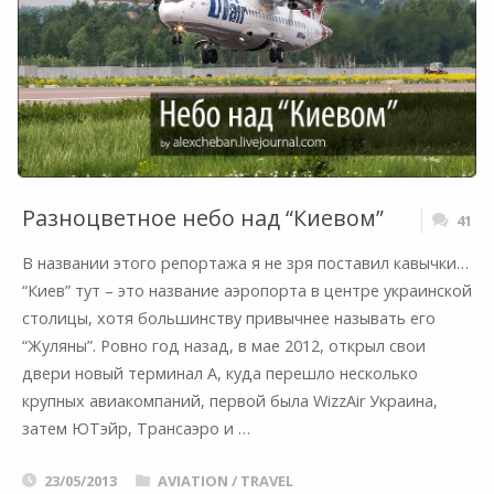
ВСЕГДА!"
Разноцветное небо над “Киевом”
41
В названии этого репортажа я не зря поставил кавычки…
“Киев” тут – это название аэропорта в центре украинской
столицы, хотя большинству привычнее называть его
“Жуляны”. Ровно год назад, в мае 2012, открыл свои
двери новый терминал А, куда перешло несколько
крупных авиакомпаний, первой была WizzAir Украина,
затем ЮТэйр, Трансаэро и …
23/05/2013
AVIATION
/
TRAVEL