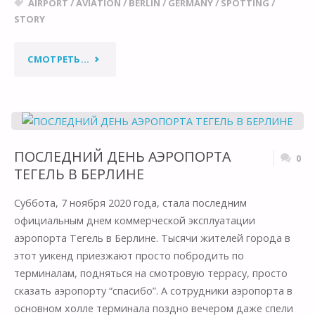
AIRPORT
/
AVIATION
/
BERLIN
/
GERMANY
/
SPOTTING
/
STORY
"АЭРОПОРТ
СМОТРЕТЬ...
ТЕГЕЛЬ
В
БЕРЛИНЕ
ПОСЛЕДНИЙ ДЕНЬ АЭРОПОРТА
0
ТЕГЕЛЬ В БЕРЛИНЕ
ЗАКРЫТ
Суббота, 7 ноября 2020 года, стала последним
НАВСЕГДА"
официальным днем коммерческой эксплуатации
аэропорта Тегель в Берлине. Тысячи жителей города в
этот уикенд приезжают просто побродить по
терминалам, подняться на смотровую террасу, просто
сказать аэропорту “спасибо”. А сотрудники аэропорта в
основном холле терминала поздно вечером даже спели