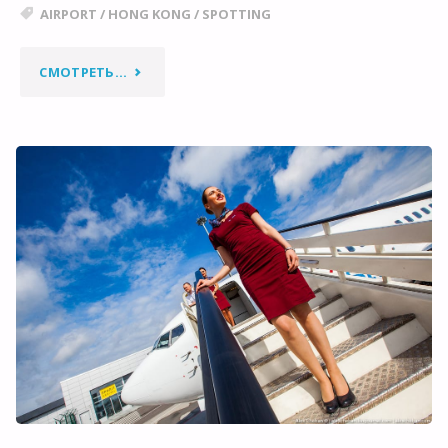
AIRPORT
/
HONG KONG
/
SPOTTING
"ЗАКУРИТЬ
СМОТРЕТЬ...
В
АЭРОПОРТУ…"