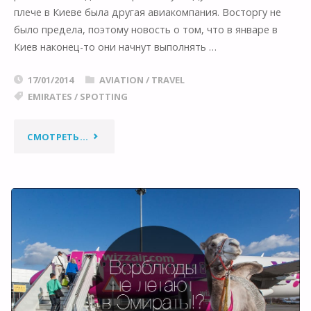
плече в Киеве была другая авиакомпания. Восторгу не
было предела, поэтому новость о том, что в январе в
Киев наконец-то они начнут выполнять …
17/01/2014
AVIATION
/
TRAVEL
EMIRATES
/
SPOTTING
"ЗАВТРАШНИЙ
СМОТРЕТЬ...
ПРИВЕТ:
НАКОНЕЦ-
ТО
EMIRATES!"